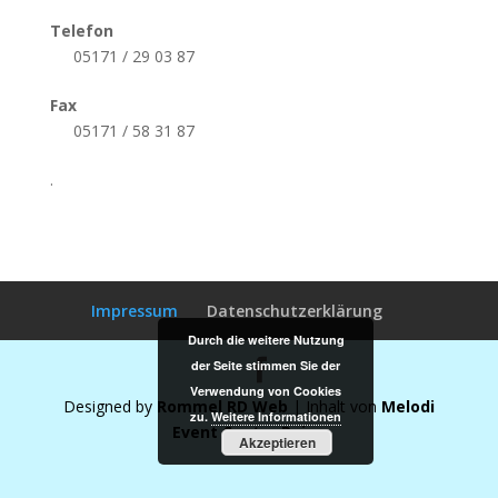
Telefon
05171 / 29 03 87
Fax
05171 / 58 31 87
.
Impressum
Datenschutzerklärung
Durch die weitere Nutzung
der Seite stimmen Sie der
Verwendung von Cookies
Designed by
Rommel RD Web
| Inhalt von
Melodi
zu.
Weitere Informationen
Event Center Peine
Akzeptieren